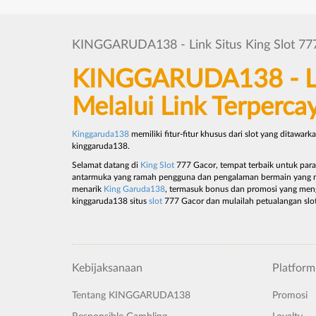
KINGGARUDA138 - Link Situs King Slot 777
KINGGARUDA138 - Lin
Melalui Link Terperca
Kinggaruda138
memiliki fitur-fitur khusus dari slot yang ditawa
kinggaruda138.
Selamat datang di
King Slot
777 Gacor, tempat terbaik untuk par
antarmuka yang ramah pengguna dan pengalaman bermain yang mulus
menarik
King Garuda138
, termasuk bonus dan promosi yang meng
kinggaruda138 situs
slot
777 Gacor dan mulailah petualangan slot
Kebijaksanaan
Platform
Tentang KINGGARUDA138
Promosi