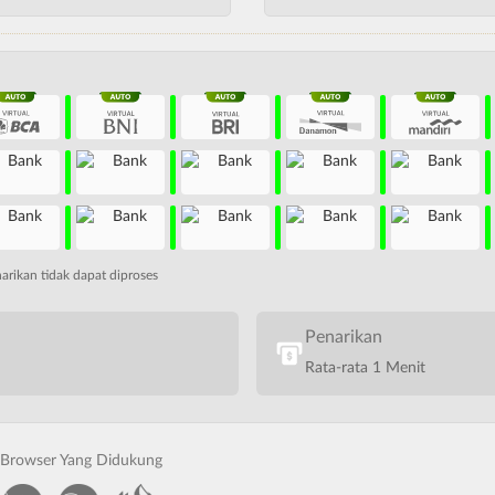
arikan tidak dapat diproses
Penarikan
Rata-rata 1 Menit
Browser Yang Didukung