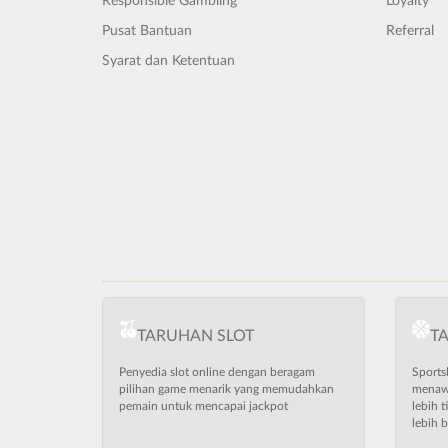
Responsible Gambling
Loyalty
Pusat Bantuan
Referral
Syarat dan Ketentuan
TARUHAN SLOT
T
Penyedia slot online dengan beragam
Sports
pilihan game menarik yang memudahkan
menawa
pemain untuk mencapai jackpot
lebih 
lebih 