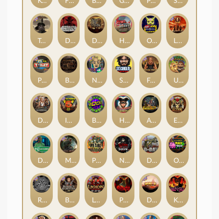
Kenneth Must Die
Flight Mode
Brute Force
Gator Hunters
Punk Rocker 2
Serial
Tombstone RIP
Dead, Dead, or Deader
Dead Men Walking
Home of the Brave
Outsourced
Little Bighorn
Punk Toilet
Bangkok Hilton
Nine To Five
Stockholm Syndrome
Folsom Prison
Ugliest Catch
Deadwood xNudge
Infectious 5 xWays
Brick Snake 2000
Harlequin Carnival
Apocalypse Super xNudge
El Pasa Gunfight xNudge
Disturbed
Misery Mining
Pearl Harbor
Nexus Blood & Shadow
D Day
Outsourced: Payday
Rock Bottom
Bounty Hunters xNudge®
Legion X
Possessed
Dragon Tribe
Kill Em All