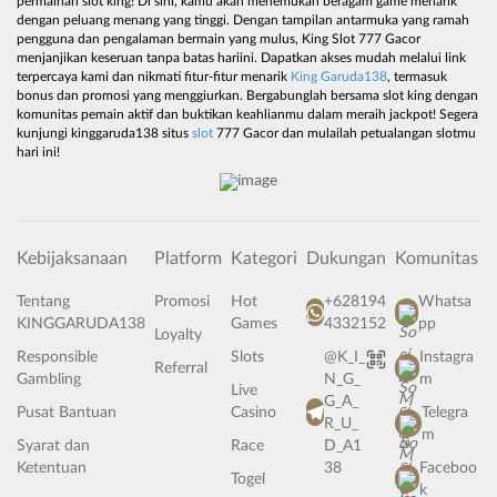
permainan slot king! Di sini, kamu akan menemukan beragam game menarik
dengan peluang menang yang tinggi. Dengan tampilan antarmuka yang ramah
pengguna dan pengalaman bermain yang mulus, King Slot 777 Gacor
menjanjikan keseruan tanpa batas hariini. Dapatkan akses mudah melalui link
terpercaya kami dan nikmati fitur-fitur menarik
King Garuda138
, termasuk
bonus dan promosi yang menggiurkan. Bergabunglah bersama slot king dengan
komunitas pemain aktif dan buktikan keahlianmu dalam meraih jackpot! Segera
kunjungi kinggaruda138 situs
slot
777 Gacor dan mulailah petualangan slotmu
hari ini!
Kebijaksanaan
Platform
Kategori
Dukungan
Komunitas
Tentang
Promosi
Hot
+628194
Whatsa
KINGGARUDA138
Games
4332152
pp
Loyalty
Responsible
Slots
@K_I_
Instagra
Referral
Gambling
N_G_
m
Live
G_A_
Pusat Bantuan
Casino
Telegra
R_U_
m
Syarat dan
Race
D_A1
Ketentuan
38
Faceboo
Togel
k