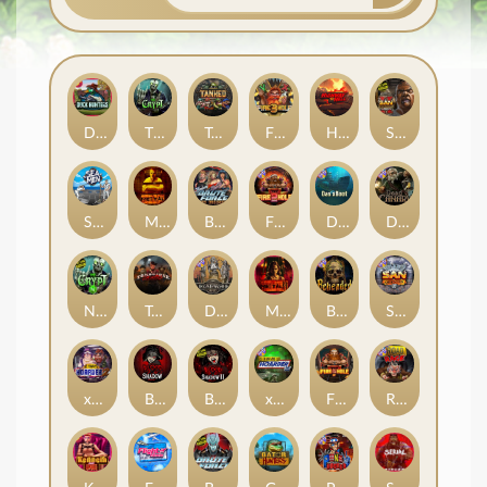
Duck Hunters
The Crypt
Tanked
Fire in the Hole 3
Highway to Hell
San Quentin 2: Death Row
Seamen
Mental
Brute Force: Alien Onslaught
Fire in the Hole 2
Das xBoot
Dead Canary
Nexus The Crypt
Tombstone Slaughter
Deadwood R.I.P
Mental 2
Beheaded
San Quentin xWays
xWays Hoarder 2
Blood & Shadow
Blood & Shadow 2
xWays Hoarder xSplit
Fire In The Hole xBomb
Road Rage