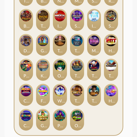
The Rave
Bonus Bunnies
Nexus Outsourced
Manhattan Goes Wild
Space Donkey
Roadkill
Barbarian Fury
True kult
Immortal Fruits
Starstruck
Ice Ice Yeti
Skate or Die
Dungeon Quest
Golden Genie And The Walking Wilds
Tomb of Akhenaten
Tractor Beam
Milky Ways
Hot Nudge
Pixies vs Pirates
Kitchen Drama: Sushi Mania
Owls
Thor: Hammer Time
The Creepy Carnival
Tombstone
Casino Win Spin
Fruits
WiXX
Tomb of Nefertiti
Tesla Jolt
Hot 4 Cash
Coins of Fortune
Gaelic Gold
Poison Eve
Outsourced: Slash Game