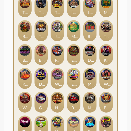
The Border
True Grit Redemption
Tsar Wars
Loner
Land of the Free
Monkey's Gold xPays
Blood Diamond
The Cage
Jingle Balls
Mayan Magic Wildfire
Remember Gulag
Tombstone No Mercy
Benji Killed in Vegas
Buffalo Hunter
Punk Rocker
Evil Goblins xBomb
Devil's Crossroad
Karen Maneater
Kiss My Chainsaw
DJ Psycho
Walk of Shame
East Coast Vs West Coast
Munchies
Whacked
Warrior Graveyard xNudge
Gluttony
Nexus Fire In The Hole xBomb
Book Of Shadows
Nexus Tombstone RIP
Bushido Way xNudge